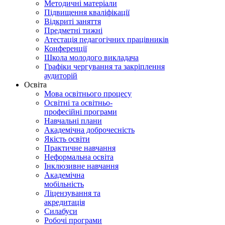
Методичні матеріали
Підвищення кваліфікації
Відкриті заняття
Предметні тижні
Атестація педагогічних працівників
Конференції
Школа молодого викладача
Графіки чергування та закріплення
аудиторій
Освіта
Мова освітнього процесу
Освітні та освітньо-
професійні програми
Навчальні плани
Академічна доброчесність
Якість освіти
Практичне навчання
Неформальна освіта
Інклюзивне навчання
Академічна
мобільність
Ліцензування та
акредитація
Силабуси
Робочі програми