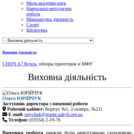
Мала академія наук
Навчально-методична
робота
Міжнародна діяльність
Спорт
Бібліотека
Виховна діяльність
СНПЧ А7 Курск
, обзоры принтеров и МФУ
Виховна діяльність
Ольга ЮРІЙЧУК
Заступник директора з виховної роботи
Робочий кабінет:
Корпус №1, 2-поверх, №211
E-mail:
uriychuk@gsuite.zakyh.org.ua
Телефон:
(03554) 2-19-76
Виховна робота
завжди була невід'ємною складовою