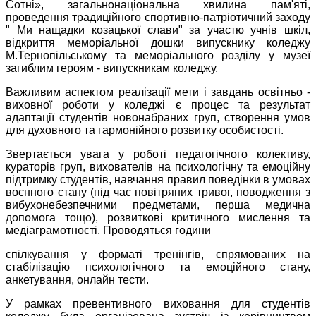
Сотні», загальнонаціональна хвилина пам'яті,
проведення традиційного спортивно-патріотичний заходу
" Ми нащадки козацької слави" за участю учнів шкіл,
відкриття меморіальної дошки випускнику коледжу
М.Тернопільському та меморіального розділу у музеї
загиблим героям - випускникам коледжу.
Важливим аспектом реалізації мети і завдань освітньо -
виховної роботи у коледжі є процес та результат
адаптації студентів новонабраних груп, створення умов
для духовного та гармонійного розвитку особистості.
Звертається увага у роботі педагогічного колективу,
кураторів груп, вихователів на психологічну та емоційну
підтримку студентів, навчання правил поведінки в умовах
воєнного стану (під час повітряних тривог, поводження з
вибухонебезпечними предметами, перша медична
допомога тощо), розвиткові критичного мислення та
медіаграмотності. Проводяться години
спілкування у форматі тренінгів, спрямованих на
стабілізацію психологічного та емоційного стану,
анкетування, онлайн тести.
У рамках превентивного виховання для студентів