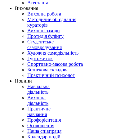
Атестація
Виховання
Виховна робота
Методичне об`єднання
кураторів
Виховні заходи
Протидія булінгу
Студентське
самоврядування
Художня самодіяльність
Гуртожиток
Спортивно-масова робота
Безпекова складова
Практичний психолог
Новини
Навчальна
діяльність
Виховна
діяльність
Практичне
навчання
Профорієнтація
Оголошення
Наша співпраця
Календар подій