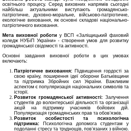
освітнього процесу. Серед виховних напрямів сьогодні
найбільш актуальними виступають громадянсько-
патріотичне, духовно-моральне, військово-патріотичне,
екологічне виховання, як основні складові національно-
патріотичного виховання.
Мета виховної роботи
у ВСП «Заліщицький фаховий
коледж НУБіП України» - створення умов для розвитку
громадянської свідомості та активності.
Основні завдання виховної роботи в цих умовах
включають:
Патріотичне виховання:
Підвищення гордості за
свою країну, поширення ідеї оборони Батьківщини
та підтримка Збройних сил України. Важливим
аспектом є популяризація національних символів та
історії.
Розвиток громадянської активності:
Залучення
студентів до волонтерської діяльності та організації
акцій на підтримку учасників бойових дій.
Популяризація громадянських прав та обов'язків.
Розвиток особистості та психологічна
підтримка:
Психологічна допомога студентам у
подоланні стресу та труднощів, пов'язаних з війною.