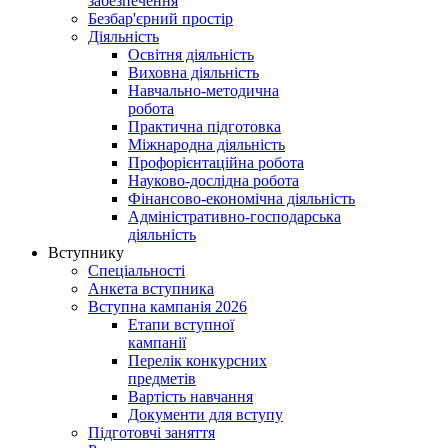
забезпечення
Безбар'єрний простір
Діяльність
Освітня діяльність
Виховна діяльність
Навчально-методична
робота
Практична підготовка
Міжнародна діяльність
Профорієнтаційна робота
Науково-дослідна робота
Фінансово-економічна діяльність
Адміністративно-господарська
діяльність
Вступнику
Спеціальності
Анкета вступника
Вступна кампанія 2026
Етапи вступної
кампанії
Перелік конкурсних
предметів
Вартість навчання
Документи для вступу
Підготовчі заняття