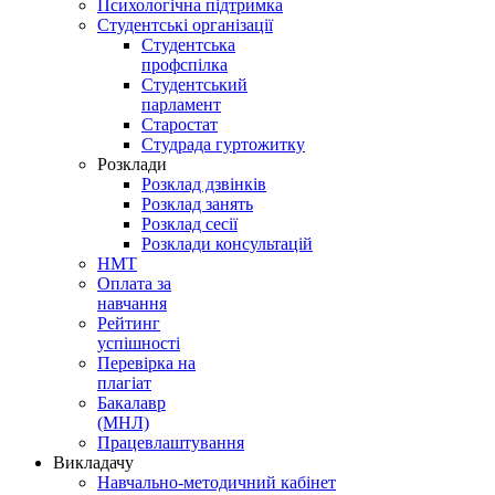
Психологічна підтримка
Студентські організації
Студентська
профспілка
Студентський
парламент
Старостат
Студрада гуртожитку
Розклади
Розклад дзвінків
Розклад занять
Розклад сесії
Розклади консультацій
НМТ
Оплата за
навчання
Рейтинг
успішності
Перевірка на
плагіат
Бакалавр
(МНЛ)
Працевлаштування
Викладачу
Навчально-методичний кабінет