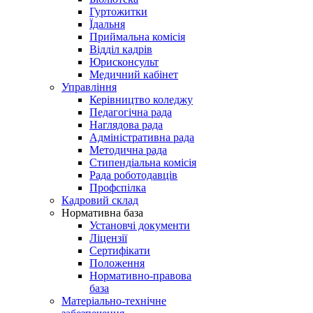
Гуртожитки
Їдальня
Приймальна комісія
Відділ кадрів
Юрисконсульт
Медичний кабінет
Управління
Керівництво коледжу
Педагогічна рада
Наглядова рада
Адміністративна рада
Методична рада
Стипендіальна комісія
Рада роботодавців
Профспілка
Кадровий склад
Нормативна база
Установчі документи
Ліцензії
Сертифікати
Положення
Нормативно-правова
база
Матеріально-технічне