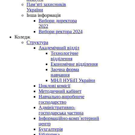
Пам’яті захисників
України
Інша інформація
Вибори директора
2022
Вибори ректора 2024
Коледж
Структура
Академічний відділ
Технологічне
відділення
Економічне відділення
Заочна форма
навчання
МНЛ НУБіП України
Циклові комісії
Методичний кабінет
Навчально-виробниче
господарство
Адміністративно-
господарська частина
Інформаційно-комп`ютерний
центр
Бухгалтерія
Бібліотека