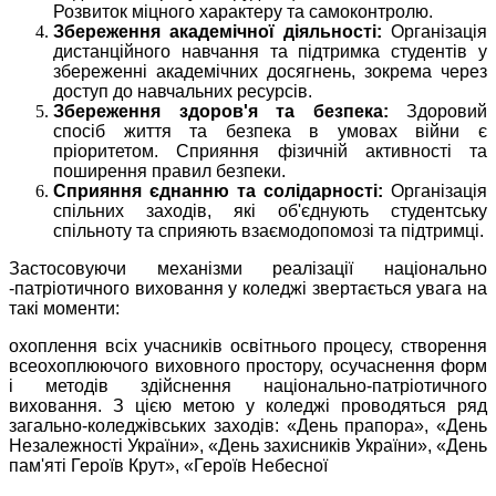
Розвиток міцного характеру та самоконтролю.
Збереження академічної діяльності:
Організація
дистанційного навчання та підтримка студентів у
збереженні академічних досягнень, зокрема через
доступ до навчальних ресурсів.
Збереження здоров'я та безпека:
Здоровий
спосіб життя та безпека в умовах війни є
пріоритетом. Сприяння фізичній активності та
поширення правил безпеки.
Сприяння єднанню та солідарності:
Організація
спільних заходів, які об'єднують студентську
спільноту та сприяють взаємодопомозі та підтримці.
Застосовуючи механізми реалізації національно
-патріотичного виховання у коледжі звертається увага на
такі моменти:
охоплення всіх учасників освітнього процесу, створення
всеохоплюючого виховного простору, осучаснення форм
і методів здійснення національно-патріотичного
виховання. З цією метою у коледжі проводяться ряд
загально-коледжівських заходів: «День прапора», «День
Незалежності України», «День захисників України», «День
пам'яті Героїв Крут», «Героїв Небесної