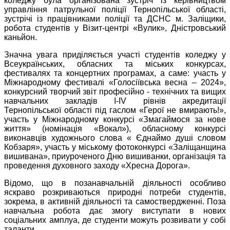
коледжу була організована зустріч із керівництвом
управління патрульної поліції Тернопільської області,
зустрічі із працівниками поліції та ДСНС м. Заліщики,
робота студентів у Візит-центрі «Вулик», Дністровський
каньйон.
Значна увага приділяється участі студентів коледжу у
Всеукраїнських, обласних та міських конкурсах,
фестивалях та концертних програмах, а саме: участь у
Міжнародному фестивалі «Голосіївська весна – 2024»,
конкурсний творчий звіт професійно - технічних та вищих
навчальних закладів I-IV рівнів акредитації
Тернопільської області під гаслом «Герої не вмирають!»,
участь у Міжнародному конкурсі «Змагаймося за нове
життя» (номінація «Вокал»), обласному конкурсі
виконавців художнього слова « Єднаймо душі словом
Кобзаря», участь у міському фотоконкурсі «Заліщанщина
вишивана», приуроченого Дню вишиванки, організація та
проведення духовного заходу «Хресна Дорога».
Відомо, що в позанавчальній діяльності особливо
яскраво розкриваються природні потреби студентів,
зокрема, в активній діяльності та самоствердженні. Поза
навчальна робота дає змогу виступати в нових
соціальних амплуа, де студенти можуть розвивати у собі
таланти.