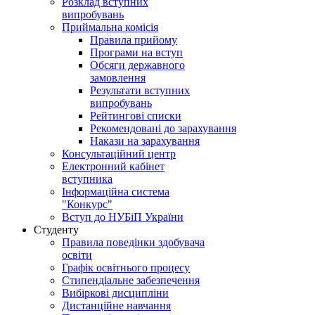
Розклад вступних
випробувань
Приймальна комісія
Правила прийому
Програми на вступ
Обсяги державного
замовлення
Результати вступних
випробувань
Рейтингові списки
Рекомендовані до зарахування
Накази на зарахування
Консультаційний центр
Електронний кабінет
вступника
Інформаційна система
"Конкурс"
Вступ до НУБіП України
Студенту
Правила поведінки здобувача
освіти
Графік освітнього процесу
Стипендіальне забезпечення
Вибіркові дисципліни
Дистанційне навчання