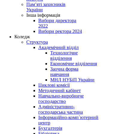
Пам’яті захисників
України
Інша інформація
Вибори директора
2022
Вибори ректора 2024
Коледж
Структура
Академічний відділ
Технологічне
відділення
Економічне відділення
Заочна форма
навчання
МНЛ НУБіП України
Циклові комісії
Методичний кабінет
Навчально-виробниче
господарство
Адміністративно-
господарська частина
Інформаційно-комп`ютерний
центр
Бухгалтерія
Бібліотека