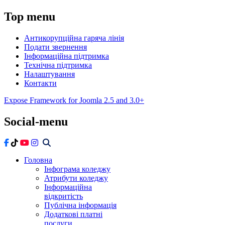
Top
menu
Антикорупційна гаряча лінія
Подати звернення
Інформаційна підтримка
Технічна підтримка
Налаштування
Контакти
Expose Framework for Joomla 2.5 and 3.0+
Social-menu
Головна
Інфограма коледжу
Атрибути коледжу
Інформаційна
відкритість
Публічна інформація
Додаткові платні
послуги