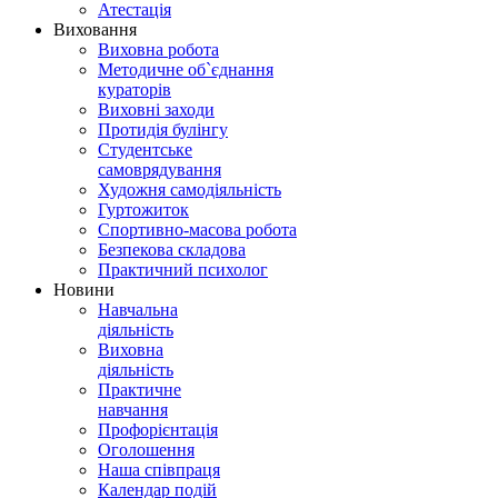
Атестація
Виховання
Виховна робота
Методичне об`єднання
кураторів
Виховні заходи
Протидія булінгу
Студентське
самоврядування
Художня самодіяльність
Гуртожиток
Спортивно-масова робота
Безпекова складова
Практичний психолог
Новини
Навчальна
діяльність
Виховна
діяльність
Практичне
навчання
Профорієнтація
Оголошення
Наша співпраця
Календар подій