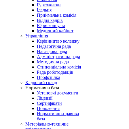
Гуртожитки
Їдальня
Приймальна комісія
Відділ кадрів
Юрисконсульт
Медичний кабінет
Управління
Керівництво коледжу
Педагогічна рада
Наглядова рада
Адміністративна рада
Методична рада
Стипендіальна комісія
Рада роботодавців
Профспілка
Кадровий склад
Нормативна база
Установчі документи
Ліцензії
Сертифікати
Положення
Нормативно-правова
база
Матеріально-технічне