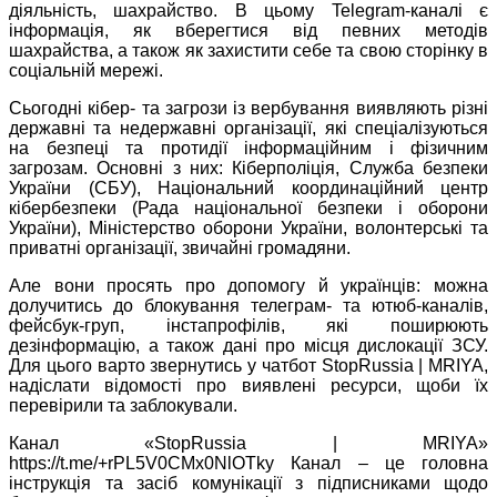
діяльність, шахрайство. В цьому Telegram-каналі є
інформація, як вберегтися від певних методів
шахрайства, а також як захистити себе та свою сторінку в
соціальній мережі.
Сьогодні кібер- та загрози із вербування виявляють різні
державні та недержавні організації, які спеціалізуються
на безпеці та протидії інформаційним і фізичним
загрозам. Основні з них: Кіберполіція, Служба безпеки
України (СБУ), Національний координаційний центр
кібербезпеки (Рада національної безпеки і оборони
України), Міністерство оборони України, волонтерські та
приватні організації, звичайні громадяни.
Але вони просять про допомогу й українців: можна
долучитись до блокування телеграм- та ютюб-каналів,
фейсбук-груп, інстапрофілів, які поширюють
дезінформацію, а також дані про місця дислокації ЗСУ.
Для цього варто звернутись у чатбот StopRussia | MRIYA,
надіслати відомості про виявлені ресурси, щоби їх
перевірили та заблокували.
Канал «StopRussia | MRIYA»
https://t.me/+rPL5V0CMx0NlOTky Канал – це головна
інструкція та засіб комунікації з підписниками щодо