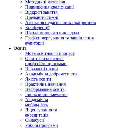
Методичні матеріали
Підвищення кваліфікації
Відкриті заняття
Предметні тижні
Атестація педагогічних працівників
Конференції
Школа молодого викладача
Графіки чергування та закріплення
аудиторій
Освіта
Мова освітнього процесу
Освітні та освітньо-
професійні програми
Навчальні плани
Академічна доброчесність
Якість освіти
Практичне навчання
Неформальна освіта
Інклюзивне навчання
Академічна
мобільність
Ліцензування та
акредитація
Силабуси
Робочі програми