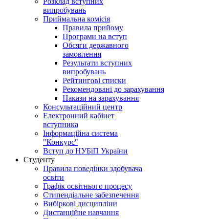
Розклад вступних
випробувань
Приймальна комісія
Правила прийому
Програми на вступ
Обсяги державного
замовлення
Результати вступних
випробувань
Рейтингові списки
Рекомендовані до зарахування
Накази на зарахування
Консультаційний центр
Електронний кабінет
вступника
Інформаційна система
"Конкурс"
Вступ до НУБіП України
Студенту
Правила поведінки здобувача
освіти
Графік освітнього процесу
Стипендіальне забезпечення
Вибіркові дисципліни
Дистанційне навчання