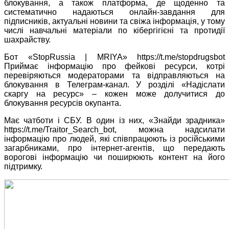
блокування, а також платформа, де щоденно та
систематично надаються онлайн-завдання для
підписників, актуальні новини та свіжа інформація, у тому
числі навчальні матеріали по кібергігієні та протидії
шахрайству.
Бот «StopRussia | MRIYA» https://t.me/stopdrugsbot
Приймає інформацію про фейкові ресурси, котрі
перевіряються модераторами та відправляються на
блокування в Телеграм-канал. У розділі «Надіслати
скаргу на ресурс» – кожен може долучитися до
блокування ресурсів окупанта.
Має чатботи і СБУ. В один із них, «Знайди зрадника»
https://t.me/Traitor_Search_bot, можна надсилати
інформацію про людей, які співпрацюють із російськими
загарбниками, про інтернет-агентів, що передають
ворогові інформацію чи поширюють контент на його
підтримку.