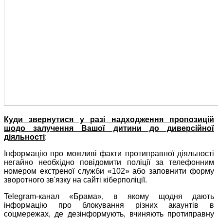
Куди звернутися у разі надходження пропозицій
щодо залучення Вашої дитини до диверсійної
діяльності
:
Інформацію про можливі факти протиправної діяльності
негайно необхідно повідомити поліції за телефонним
номером екстреної служби «102» або заповнити форму
зворотного зв'язку на сайті кіберполіції.
Telegram-канал «Брама», в якому щодня дають
інформацію про блокування різних акаунтів в
соцмережах, де дезінформують, вчиняють протиправну