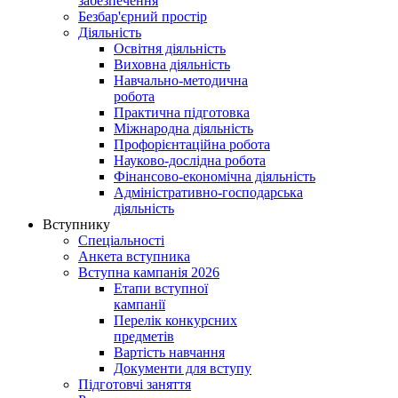
забезпечення
Безбар'єрний простір
Діяльність
Освітня діяльність
Виховна діяльність
Навчально-методична
робота
Практична підготовка
Міжнародна діяльність
Профорієнтаційна робота
Науково-дослідна робота
Фінансово-економічна діяльність
Адміністративно-господарська
діяльність
Вступнику
Спеціальності
Анкета вступника
Вступна кампанія 2026
Етапи вступної
кампанії
Перелік конкурсних
предметів
Вартість навчання
Документи для вступу
Підготовчі заняття