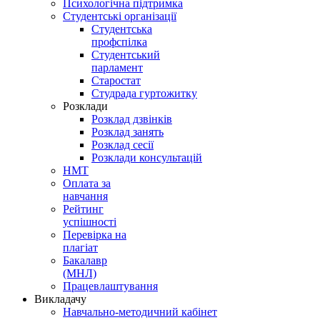
Психологічна підтримка
Студентські організації
Студентська
профспілка
Студентський
парламент
Старостат
Студрада гуртожитку
Розклади
Розклад дзвінків
Розклад занять
Розклад сесії
Розклади консультацій
НМТ
Оплата за
навчання
Рейтинг
успішності
Перевірка на
плагіат
Бакалавр
(МНЛ)
Працевлаштування
Викладачу
Навчально-методичний кабінет