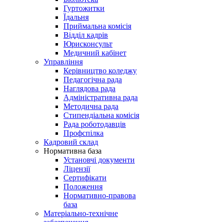
Гуртожитки
Їдальня
Приймальна комісія
Відділ кадрів
Юрисконсульт
Медичний кабінет
Управління
Керівництво коледжу
Педагогічна рада
Наглядова рада
Адміністративна рада
Методична рада
Стипендіальна комісія
Рада роботодавців
Профспілка
Кадровий склад
Нормативна база
Установчі документи
Ліцензії
Сертифікати
Положення
Нормативно-правова
база
Матеріально-технічне