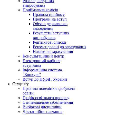
Розклад вступних
випробувань
Приймальна комісія
Правила прийому
Програми на вступ
Обсяги державного
замовлення
Результати вступних
випробувань
Рейтингові списки
Рекомендовані до зарахування
Накази на зарахування
Консультаційний центр
Електронний кабінет
вступника
Інформаційна система
"Конкурс"
Вступ до НУБіП України
Студенту
Правила поведінки здобувача
освіти
Графік освітнього процесу
Стипендіальне забезпечення
Вибіркові дисципліни
Дистанційне навчання