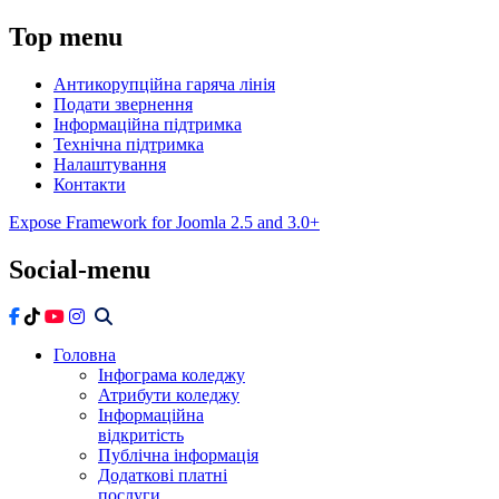
Top
menu
Антикорупційна гаряча лінія
Подати звернення
Інформаційна підтримка
Технічна підтримка
Налаштування
Контакти
Expose Framework for Joomla 2.5 and 3.0+
Social-menu
Головна
Інфограма коледжу
Атрибути коледжу
Інформаційна
відкритість
Публічна інформація
Додаткові платні
послуги