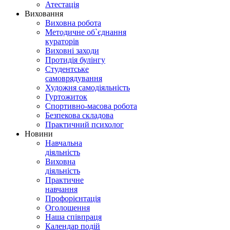
Атестація
Виховання
Виховна робота
Методичне об`єднання
кураторів
Виховні заходи
Протидія булінгу
Студентське
самоврядування
Художня самодіяльність
Гуртожиток
Спортивно-масова робота
Безпекова складова
Практичний психолог
Новини
Навчальна
діяльність
Виховна
діяльність
Практичне
навчання
Профорієнтація
Оголошення
Наша співпраця
Календар подій