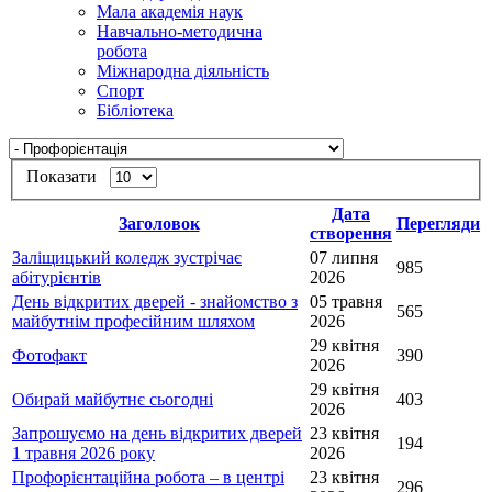
Мала академія наук
Навчально-методична
робота
Міжнародна діяльність
Спорт
Бібліотека
Показати
Дата
Заголовок
Перегляди
створення
Заліщицький коледж зустрічає
07 липня
985
абітурієнтів
2026
День відкритих дверей - знайомство з
05 травня
565
майбутнім професійним шляхом
2026
29 квітня
Фотофакт
390
2026
29 квітня
Обирай майбутнє сьогодні
403
2026
Запрошуємо на день відкритих дверей
23 квітня
194
1 травня 2026 року
2026
Профорієнтаційна робота – в центрі
23 квітня
296