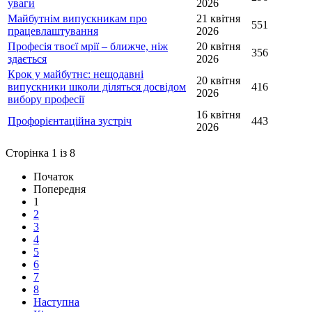
уваги
2026
Майбутнім випускникам про
21 квітня
551
працевлаштування
2026
Професія твоєї мрії – ближче, ніж
20 квітня
356
здається
2026
Крок у майбутнє: нещодавні
20 квітня
випускники школи діляться досвідом
416
2026
вибору професії
16 квітня
Профорієнтаційна зустріч
443
2026
Сторінка 1 із 8
Початок
Попередня
1
2
3
4
5
6
7
8
Наступна