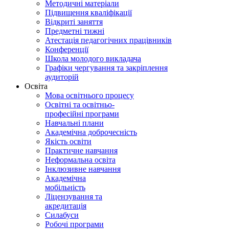
Методичні матеріали
Підвищення кваліфікації
Відкриті заняття
Предметні тижні
Атестація педагогічних працівників
Конференції
Школа молодого викладача
Графіки чергування та закріплення
аудиторій
Освіта
Мова освітнього процесу
Освітні та освітньо-
професійні програми
Навчальні плани
Академічна доброчесність
Якість освіти
Практичне навчання
Неформальна освіта
Інклюзивне навчання
Академічна
мобільність
Ліцензування та
акредитація
Силабуси
Робочі програми