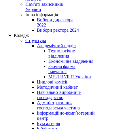
Пам’яті захисників
України
Інша інформація
Вибори директора
2022
Вибори ректора 2024
Коледж
Структура
Академічний відділ
Технологічне
відділення
Економічне відділення
Заочна форма
навчання
МНЛ НУБіП України
Циклові комісії
Методичний кабінет
Навчально-виробниче
господарство
Адміністративно-
господарська частина
Інформаційно-комп`ютерний
центр
Бухгалтерія
Бібліотека