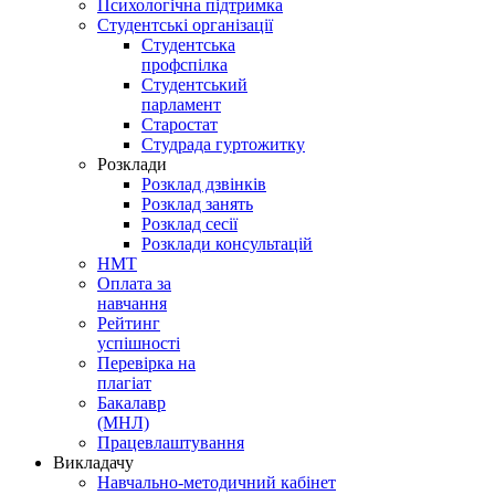
Психологічна підтримка
Студентські організації
Студентська
профспілка
Студентський
парламент
Старостат
Студрада гуртожитку
Розклади
Розклад дзвінків
Розклад занять
Розклад сесії
Розклади консультацій
НМТ
Оплата за
навчання
Рейтинг
успішності
Перевірка на
плагіат
Бакалавр
(МНЛ)
Працевлаштування
Викладачу
Навчально-методичний кабінет