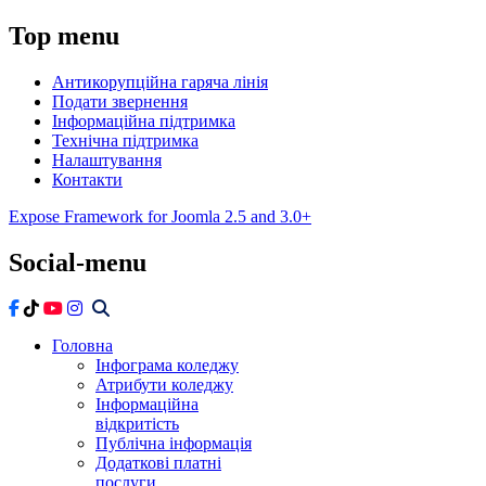
Top
menu
Антикорупційна гаряча лінія
Подати звернення
Інформаційна підтримка
Технічна підтримка
Налаштування
Контакти
Expose Framework for Joomla 2.5 and 3.0+
Social-menu
Головна
Інфограма коледжу
Атрибути коледжу
Інформаційна
відкритість
Публічна інформація
Додаткові платні
послуги