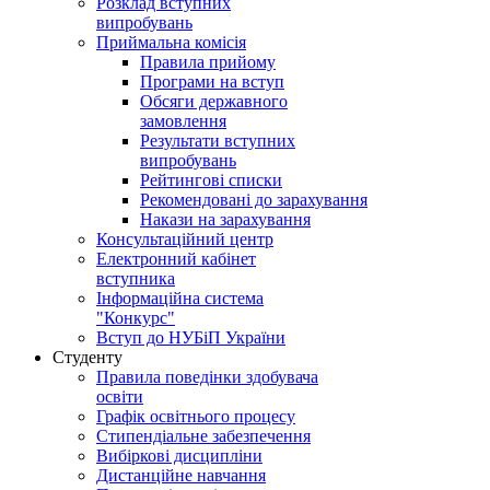
Розклад вступних
випробувань
Приймальна комісія
Правила прийому
Програми на вступ
Обсяги державного
замовлення
Результати вступних
випробувань
Рейтингові списки
Рекомендовані до зарахування
Накази на зарахування
Консультаційний центр
Електронний кабінет
вступника
Інформаційна система
"Конкурс"
Вступ до НУБіП України
Студенту
Правила поведінки здобувача
освіти
Графік освітнього процесу
Стипендіальне забезпечення
Вибіркові дисципліни
Дистанційне навчання