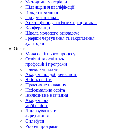
Методичні матеріали
Підвищення кваліфікації
Відкриті заняття
Предметні тижні
Атестація педагогічних працівників
Конференції
Школа молодого викладача
Графіки чергування та закріплення
аудиторій
Освіта
Мова освітнього процесу
Освітні та освітньо-
професійні програми
Навчальні плани
Академічна доброчесність
Якість освіти
Практичне навчання
Неформальна освіта
Інклюзивне навчання
Академічна
мобільність
Ліцензування та
акредитація
Силабуси
Робочі програми