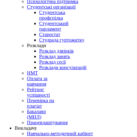
Психологічна підтримка
Студентські організації
Студентська
профспілка
Студентський
парламент
Старостат
Студрада гуртожитку
Розклади
Розклад дзвінків
Розклад занять
Розклад сесії
Розклади консультацій
НМТ
Оплата за
навчання
Рейтинг
успішності
Перевірка на
плагіат
Бакалавр
(МНЛ)
Працевлаштування
Викладачу
Навчально-методичний кабінет