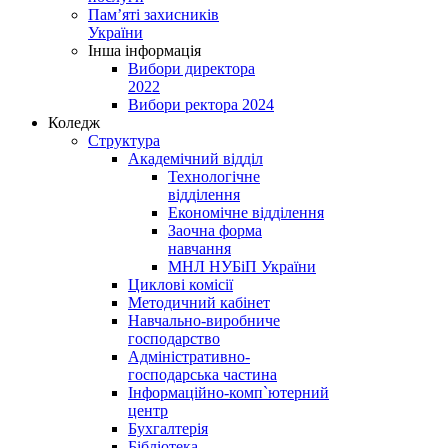
Пам’яті захисників
України
Інша інформація
Вибори директора
2022
Вибори ректора 2024
Коледж
Структура
Академічний відділ
Технологічне
відділення
Економічне відділення
Заочна форма
навчання
МНЛ НУБіП України
Циклові комісії
Методичний кабінет
Навчально-виробниче
господарство
Адміністративно-
господарська частина
Інформаційно-комп`ютерний
центр
Бухгалтерія
Бібліотека