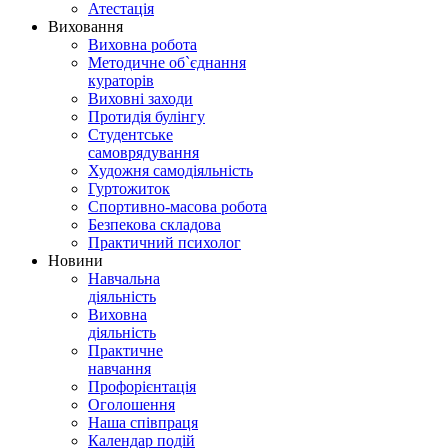
Атестація
Виховання
Виховна робота
Методичне об`єднання
кураторів
Виховні заходи
Протидія булінгу
Студентське
самоврядування
Художня самодіяльність
Гуртожиток
Спортивно-масова робота
Безпекова складова
Практичний психолог
Новини
Навчальна
діяльність
Виховна
діяльність
Практичне
навчання
Профорієнтація
Оголошення
Наша співпраця
Календар подій