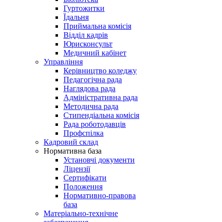
Гуртожитки
Їдальня
Приймальна комісія
Відділ кадрів
Юрисконсульт
Медичний кабінет
Управління
Керівництво коледжу
Педагогічна рада
Наглядова рада
Адміністративна рада
Методична рада
Стипендіальна комісія
Рада роботодавців
Профспілка
Кадровий склад
Нормативна база
Установчі документи
Ліцензії
Сертифікати
Положення
Нормативно-правова
база
Матеріально-технічне