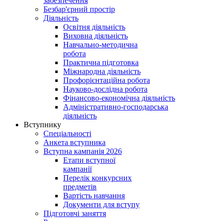
забезпечення
Безбар'єрний простір
Діяльність
Освітня діяльність
Виховна діяльність
Навчально-методична
робота
Практична підготовка
Міжнародна діяльність
Профорієнтаційна робота
Науково-дослідна робота
Фінансово-економічна діяльність
Адміністративно-господарська
діяльність
Вступнику
Спеціальності
Анкета вступника
Вступна кампанія 2026
Етапи вступної
кампанії
Перелік конкурсних
предметів
Вартість навчання
Документи для вступу
Підготовчі заняття