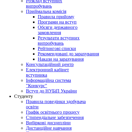
Розклад вступних
випробувань
Приймальна комісія
Правила прийому
Програми на вступ
Обсяги державного
замовлення
Результати вступних
випробувань
Рейтингові списки
Рекомендовані до зарахування
Накази на зарахування
Консультаційний центр
Електронний кабінет
вступника
Інформаційна система
"Конкурс"
Вступ до НУБіП України
Студенту
Правила поведінки здобувача
освіти
Графік освітнього процесу
Стипендіальне забезпечення
Вибіркові дисципліни
Дистанційне навчання