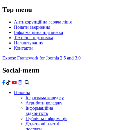
Top
menu
Антикорупційна гаряча лінія
Подати звернення
Інформаційна підтримка
Технічна підтримка
Налаштування
Контакти
Expose Framework for Joomla 2.5 and 3.0+
Social-menu
Головна
Інфограма коледжу
Атрибути коледжу
Інформаційна
відкритість
Публічна інформація
Додаткові платні
послуги