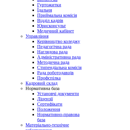
Гуртожитки
Їдальня
Приймальна комісія
Відділ кадрів
Юрисконсульт
Медичний кабінет
Управління
Керівництво коледжу
Педагогічна рада
Наглядова рада
Адміністративна рада
Методична рада
Стипендіальна комісія
Рада роботодавців
Профспілка
Кадровий склад
Нормативна база
Установчі документи
Ліцензії
Сертифікати
Положення
Нормативно-правова
база
Матеріально-технічне