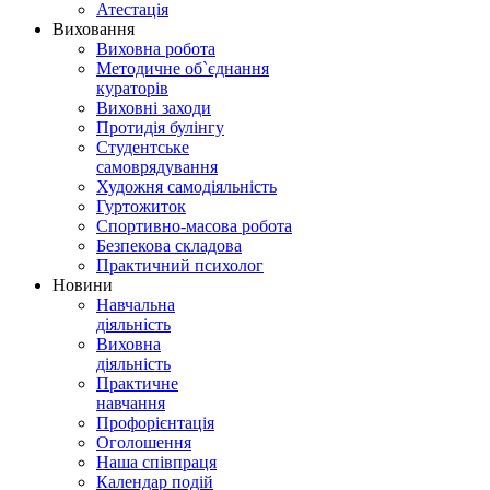
Атестація
Виховання
Виховна робота
Методичне об`єднання
кураторів
Виховні заходи
Протидія булінгу
Студентське
самоврядування
Художня самодіяльність
Гуртожиток
Спортивно-масова робота
Безпекова складова
Практичний психолог
Новини
Навчальна
діяльність
Виховна
діяльність
Практичне
навчання
Профорієнтація
Оголошення
Наша співпраця
Календар подій