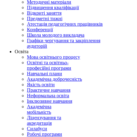
Методичні матеріали
Підвищення кваліфікації
Відкриті заняття
Предметні тижні
Атестація педагогічних працівників
Конференції
Школа молодого викладача
Графіки чергування та закріплення
аудиторій
Освіта
Мова освітнього процесу
Освітні та освітньо-
професійні програми
Навчальні плани
Академічна доброчесність
Якість освіти
Практичне навчання
Неформальна освіта
Інклюзивне навчання
Академічна
мобільність
Ліцензування та
акредитація
Силабуси
Робочі програми