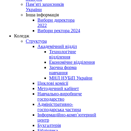
Пам’яті захисників
України
Інша інформація
Вибори директора
2022
Вибори ректора 2024
Коледж
Структура
Академічний відділ
Технологічне
відділення
Економічне відділення
Заочна форма
навчання
МНЛ НУБіП України
Циклові комісії
Методичний кабінет
Навчально-виробниче
господарство
Адміністративно-
господарська частина
Інформаційно-комп`ютерний
центр
Бухгалтерія
Бібліотека