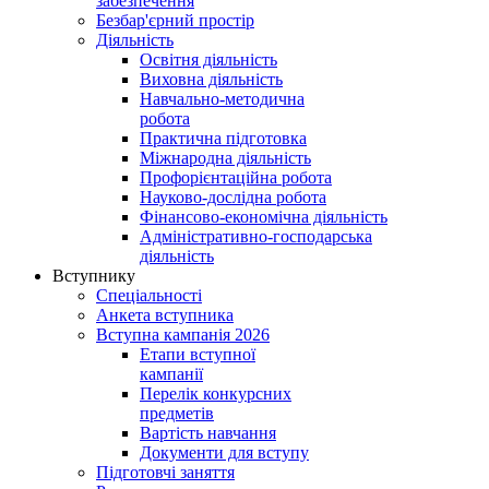
забезпечення
Безбар'єрний простір
Діяльність
Освітня діяльність
Виховна діяльність
Навчально-методична
робота
Практична підготовка
Міжнародна діяльність
Профорієнтаційна робота
Науково-дослідна робота
Фінансово-економічна діяльність
Адміністративно-господарська
діяльність
Вступнику
Спеціальності
Анкета вступника
Вступна кампанія 2026
Етапи вступної
кампанії
Перелік конкурсних
предметів
Вартість навчання
Документи для вступу
Підготовчі заняття