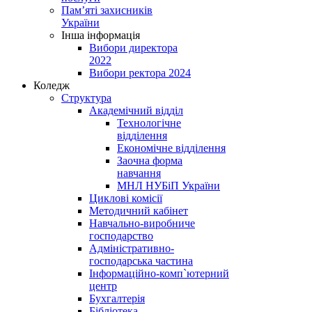
Пам’яті захисників
України
Інша інформація
Вибори директора
2022
Вибори ректора 2024
Коледж
Структура
Академічний відділ
Технологічне
відділення
Економічне відділення
Заочна форма
навчання
МНЛ НУБіП України
Циклові комісії
Методичний кабінет
Навчально-виробниче
господарство
Адміністративно-
господарська частина
Інформаційно-комп`ютерний
центр
Бухгалтерія
Бібліотека