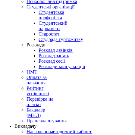
Психологічна підтримка
Студентські організації
Студентська
профспілка
Студентський
парламент
Старостат
Студрада гуртожитку
Розклади
Розклад дзвінків
Розклад занять
Розклад сесії
Розклади консультацій
НМТ
Оплата за
навчання
Рейтинг
успішності
Перевірка на
плагіат
Бакалавр
(МНЛ)
Працевлаштування
Викладачу
Навчально-методичний кабінет