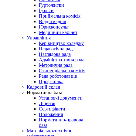
Гуртожитки
Їдальня
Приймальна комісія
Відділ кадрів
Юрисконсульт
Медичний кабінет
Управління
Керівництво коледжу
Педагогічна рада
Наглядова рада
Адміністративна рада
Методична рада
Стипендіальна комісія
Рада роботодавців
Профспілка
Кадровий склад
Нормативна база
Установчі документи
Ліцензії
Сертифікати
Положення
Нормативно-правова
база
Матеріально-технічне