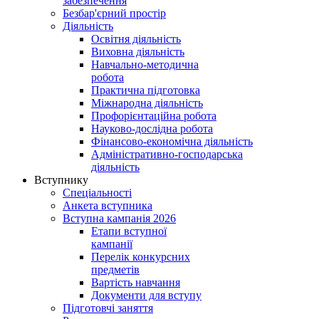
забезпечення
Безбар'єрний простір
Діяльність
Освітня діяльність
Виховна діяльність
Навчально-методична
робота
Практична підготовка
Міжнародна діяльність
Профорієнтаційна робота
Науково-дослідна робота
Фінансово-економічна діяльність
Адміністративно-господарська
діяльність
Вступнику
Спеціальності
Анкета вступника
Вступна кампанія 2026
Етапи вступної
кампанії
Перелік конкурсних
предметів
Вартість навчання
Документи для вступу
Підготовчі заняття