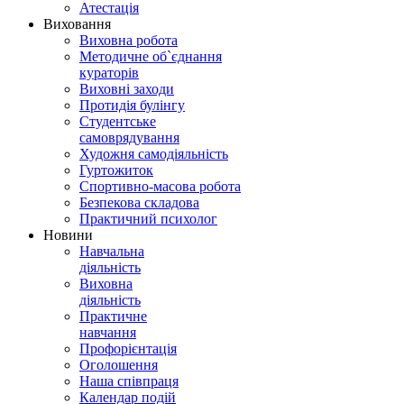
Атестація
Виховання
Виховна робота
Методичне об`єднання
кураторів
Виховні заходи
Протидія булінгу
Студентське
самоврядування
Художня самодіяльність
Гуртожиток
Спортивно-масова робота
Безпекова складова
Практичний психолог
Новини
Навчальна
діяльність
Виховна
діяльність
Практичне
навчання
Профорієнтація
Оголошення
Наша співпраця
Календар подій