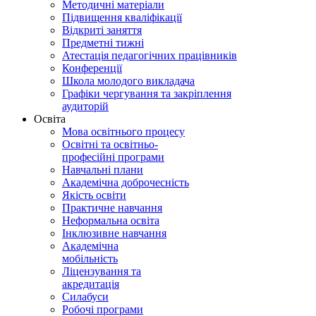
Методичні матеріали
Підвищення кваліфікації
Відкриті заняття
Предметні тижні
Атестація педагогічних працівників
Конференції
Школа молодого викладача
Графіки чергування та закріплення
аудиторій
Освіта
Мова освітнього процесу
Освітні та освітньо-
професійні програми
Навчальні плани
Академічна доброчесність
Якість освіти
Практичне навчання
Неформальна освіта
Інклюзивне навчання
Академічна
мобільність
Ліцензування та
акредитація
Силабуси
Робочі програми