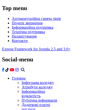
Top
menu
Антикорупційна гаряча лінія
Подати звернення
Інформаційна підтримка
Технічна підтримка
Налаштування
Контакти
Expose Framework for Joomla 2.5 and 3.0+
Social-menu
Головна
Інфограма коледжу
Атрибути коледжу
Інформаційна
відкритість
Публічна інформація
Додаткові платні
послуги