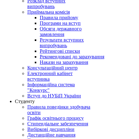
Розклад вступних
випробувань
Приймальна комісія
Правила прийому
Програми на вступ
Обсяги державного
замовлення
Результати вступних
випробувань
Рейтингові списки
Рекомендовані до зарахування
Накази на зарахування
Консультаційний центр
Електронний кабінет
вступника
Інформаційна система
"Конкурс"
Вступ до НУБіП України
Студенту
Правила поведінки здобувача
освіти
Графік освітнього процесу
Стипендіальне забезпечення
Вибіркові дисципліни
Дистанційне навчання