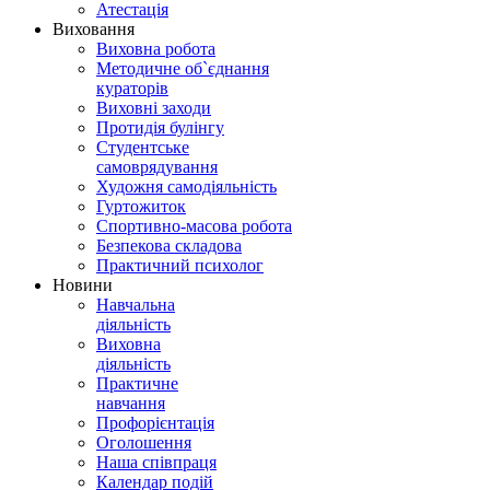
Атестація
Виховання
Виховна робота
Методичне об`єднання
кураторів
Виховні заходи
Протидія булінгу
Студентське
самоврядування
Художня самодіяльність
Гуртожиток
Спортивно-масова робота
Безпекова складова
Практичний психолог
Новини
Навчальна
діяльність
Виховна
діяльність
Практичне
навчання
Профорієнтація
Оголошення
Наша співпраця
Календар подій