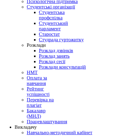
Психологічна підтримка
Студентські організації
Студентська
профспілка
Студентський
парламент
Старостат
Студрада гуртожитку
Розклади
Розклад дзвінків
Розклад занять
Розклад сесії
Розклади консультацій
НМТ
Оплата за
навчання
Рейтинг
успішності
Перевірка на
плагіат
Бакалавр
(МНЛ)
Працевлаштування
Викладачу
Навчально-методичний кабінет