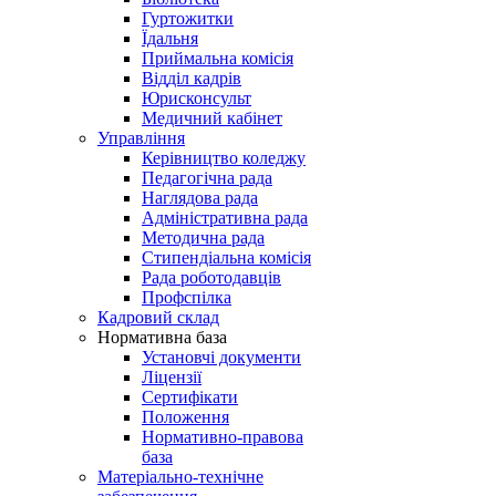
Гуртожитки
Їдальня
Приймальна комісія
Відділ кадрів
Юрисконсульт
Медичний кабінет
Управління
Керівництво коледжу
Педагогічна рада
Наглядова рада
Адміністративна рада
Методична рада
Стипендіальна комісія
Рада роботодавців
Профспілка
Кадровий склад
Нормативна база
Установчі документи
Ліцензії
Сертифікати
Положення
Нормативно-правова
база
Матеріально-технічне