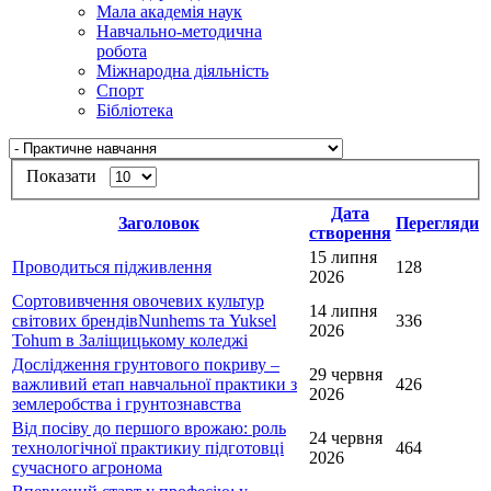
Мала академія наук
Навчально-методична
робота
Міжнародна діяльність
Спорт
Бібліотека
Показати
Дата
Заголовок
Перегляди
створення
15 липня
Проводиться підживлення
128
2026
Сортовивчення овочевих культур
14 липня
світових брендівNunhems та Yuksel
336
2026
Tohum в Заліщицькому коледжі
Дослідження грунтового покриву –
29 червня
важливий етап навчальної практики з
426
2026
землеробства і грунтознавства
Від посіву до першого врожаю: роль
24 червня
технологічної практикиу підготовці
464
2026
сучасного агронома