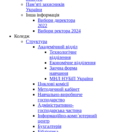
Пам’яті захисників
України
Інша інформація
Вибори директора
2022
Вибори ректора 2024
Коледж
Структура
Академічний відділ
Технологічне
відділення
Економічне відділення
Заочна форма
навчання
МНЛ НУБіП України
Циклові комісії
Методичний кабінет
Навчально-виробниче
господарство
Адміністративно-
господарська частина
Інформаційно-комп`ютерний
центр
Бухгалтерія
Бібліотека