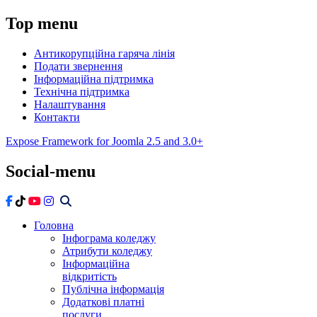
Top
menu
Антикорупційна гаряча лінія
Подати звернення
Інформаційна підтримка
Технічна підтримка
Налаштування
Контакти
Expose Framework for Joomla 2.5 and 3.0+
Social-menu
Головна
Інфограма коледжу
Атрибути коледжу
Інформаційна
відкритість
Публічна інформація
Додаткові платні
послуги