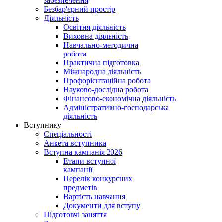
забезпечення
Безбар'єрний простір
Діяльність
Освітня діяльність
Виховна діяльність
Навчально-методична
робота
Практична підготовка
Міжнародна діяльність
Профорієнтаційна робота
Науково-дослідна робота
Фінансово-економічна діяльність
Адміністративно-господарська
діяльність
Вступнику
Спеціальності
Анкета вступника
Вступна кампанія 2026
Етапи вступної
кампанії
Перелік конкурсних
предметів
Вартість навчання
Документи для вступу
Підготовчі заняття