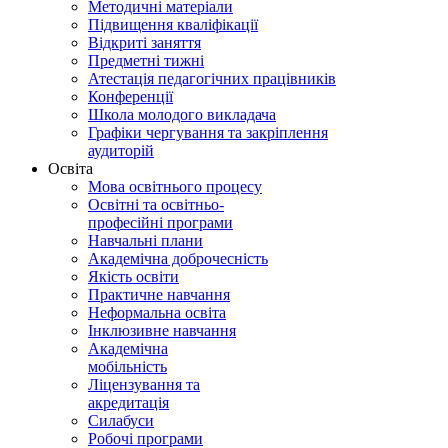
Методичні матеріали
Підвищення кваліфікації
Відкриті заняття
Предметні тижні
Атестація педагогічних працівників
Конференції
Школа молодого викладача
Графіки чергування та закріплення
аудиторій
Освіта
Мова освітнього процесу
Освітні та освітньо-
професійні програми
Навчальні плани
Академічна доброчесність
Якість освіти
Практичне навчання
Неформальна освіта
Інклюзивне навчання
Академічна
мобільність
Ліцензування та
акредитація
Силабуси
Робочі програми