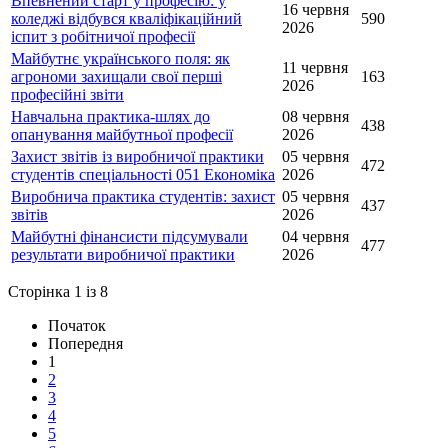
Впевнений старт у професію: у
16 червня
коледжі відбувся кваліфікаційний
590
2026
іспит з робітничої професії
Майбутнє українського поля: як
11 червня
агрономи захищали свої перші
163
2026
професійні звіти
Навчальна практика-шлях до
08 червня
438
опанування майбутньої професії
2026
Захист звітів із виробничої практики
05 червня
472
студентів спеціальності 051 Економіка
2026
Виробнича практика студентів: захист
05 червня
437
звітів
2026
Майбутні фінансисти підсумували
04 червня
477
результати виробничої практики
2026
Сторінка 1 із 8
Початок
Попередня
1
2
3
4
5