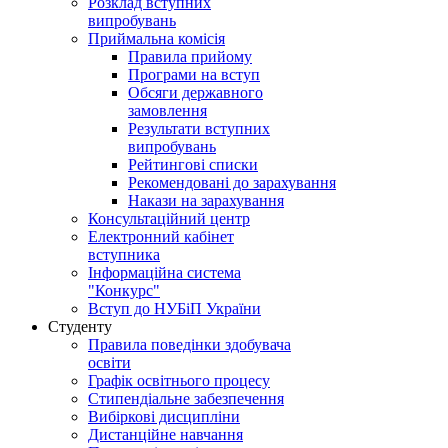
Розклад вступних
випробувань
Приймальна комісія
Правила прийому
Програми на вступ
Обсяги державного
замовлення
Результати вступних
випробувань
Рейтингові списки
Рекомендовані до зарахування
Накази на зарахування
Консультаційний центр
Електронний кабінет
вступника
Інформаційна система
"Конкурс"
Вступ до НУБіП України
Студенту
Правила поведінки здобувача
освіти
Графік освітнього процесу
Стипендіальне забезпечення
Вибіркові дисципліни
Дистанційне навчання