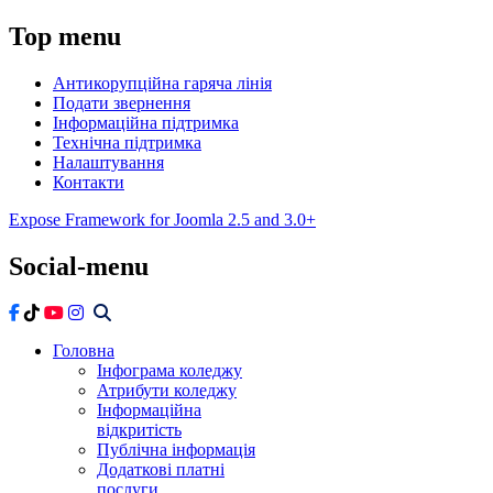
Top
menu
Антикорупційна гаряча лінія
Подати звернення
Інформаційна підтримка
Технічна підтримка
Налаштування
Контакти
Expose Framework for Joomla 2.5 and 3.0+
Social-menu
Головна
Інфограма коледжу
Атрибути коледжу
Інформаційна
відкритість
Публічна інформація
Додаткові платні
послуги