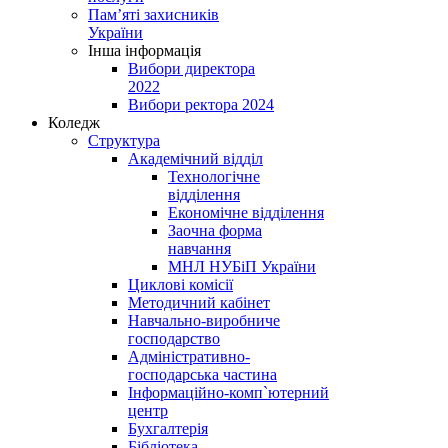
Пам’яті захисників
України
Інша інформація
Вибори директора
2022
Вибори ректора 2024
Коледж
Структура
Академічний відділ
Технологічне
відділення
Економічне відділення
Заочна форма
навчання
МНЛ НУБіП України
Циклові комісії
Методичний кабінет
Навчально-виробниче
господарство
Адміністративно-
господарська частина
Інформаційно-комп`ютерний
центр
Бухгалтерія
Бібліотека