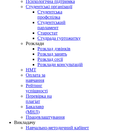
Психологічна підтримка
Студентські організації
Студентська
профспілка
Студентський
парламент
Старостат
Студрада гуртожитку
Розклади
Розклад дзвінків
Розклад занять
Розклад сесії
Розклади консультацій
НМТ
Оплата за
навчання
Рейтинг
успішності
Перевірка на
плагіат
Бакалавр
(МНЛ)
Працевлаштування
Викладачу
Навчально-методичний кабінет