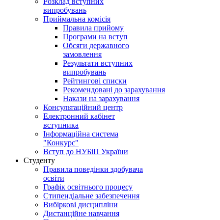
Розклад вступних
випробувань
Приймальна комісія
Правила прийому
Програми на вступ
Обсяги державного
замовлення
Результати вступних
випробувань
Рейтингові списки
Рекомендовані до зарахування
Накази на зарахування
Консультаційний центр
Електронний кабінет
вступника
Інформаційна система
"Конкурс"
Вступ до НУБіП України
Студенту
Правила поведінки здобувача
освіти
Графік освітнього процесу
Стипендіальне забезпечення
Вибіркові дисципліни
Дистанційне навчання