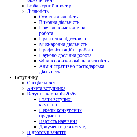
забезпечення
Безбар'єрний простір
Діяльність
Освітня діяльність
Виховна діяльність
Навчально-методична
робота
Практична підготовка
Міжнародна діяльність
Профорієнтаційна робота
Науково-дослідна робота
Фінансово-економічна діяльність
Адміністративно-господарська
діяльність
Вступнику
Спеціальності
Анкета вступника
Вступна кампанія 2026
Етапи вступної
кампанії
Перелік конкурсних
предметів
Вартість навчання
Документи для вступу
Підготовчі заняття