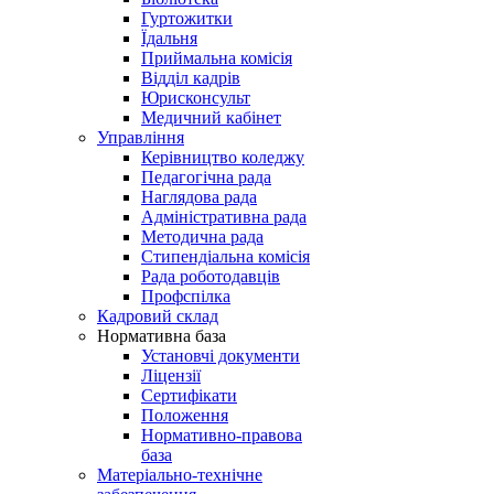
Гуртожитки
Їдальня
Приймальна комісія
Відділ кадрів
Юрисконсульт
Медичний кабінет
Управління
Керівництво коледжу
Педагогічна рада
Наглядова рада
Адміністративна рада
Методична рада
Стипендіальна комісія
Рада роботодавців
Профспілка
Кадровий склад
Нормативна база
Установчі документи
Ліцензії
Сертифікати
Положення
Нормативно-правова
база
Матеріально-технічне