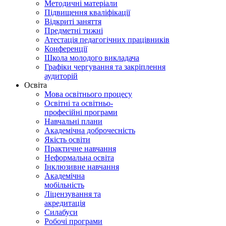
Методичні матеріали
Підвищення кваліфікації
Відкриті заняття
Предметні тижні
Атестація педагогічних працівників
Конференції
Школа молодого викладача
Графіки чергування та закріплення
аудиторій
Освіта
Мова освітнього процесу
Освітні та освітньо-
професійні програми
Навчальні плани
Академічна доброчесність
Якість освіти
Практичне навчання
Неформальна освіта
Інклюзивне навчання
Академічна
мобільність
Ліцензування та
акредитація
Силабуси
Робочі програми