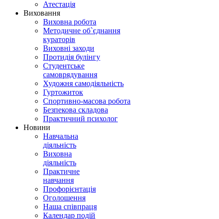
Атестація
Виховання
Виховна робота
Методичне об`єднання
кураторів
Виховні заходи
Протидія булінгу
Студентське
самоврядування
Художня самодіяльність
Гуртожиток
Спортивно-масова робота
Безпекова складова
Практичний психолог
Новини
Навчальна
діяльність
Виховна
діяльність
Практичне
навчання
Профорієнтація
Оголошення
Наша співпраця
Календар подій