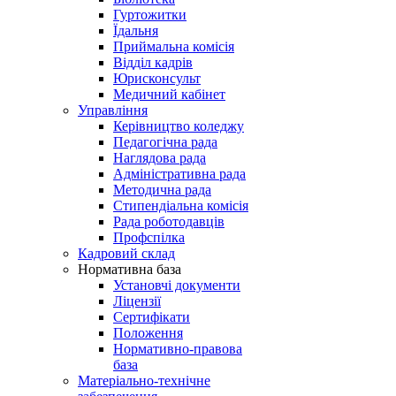
Гуртожитки
Їдальня
Приймальна комісія
Відділ кадрів
Юрисконсульт
Медичний кабінет
Управління
Керівництво коледжу
Педагогічна рада
Наглядова рада
Адміністративна рада
Методична рада
Стипендіальна комісія
Рада роботодавців
Профспілка
Кадровий склад
Нормативна база
Установчі документи
Ліцензії
Сертифікати
Положення
Нормативно-правова
база
Матеріально-технічне