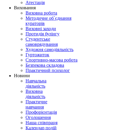
Атестація
Виховання
Виховна робота
Методичне об`єднання
кураторів
Виховні заходи
Протидія булінгу
Студентське
самоврядування
Художня самодіяльність
Гуртожиток
Спортивно-масова робота
Безпекова складова
Практичний психолог
Новини
Навчальна
діяльність
Виховна
діяльність
Практичне
навчання
Профорієнтація
Оголошення
Наша співпраця
Календар подій