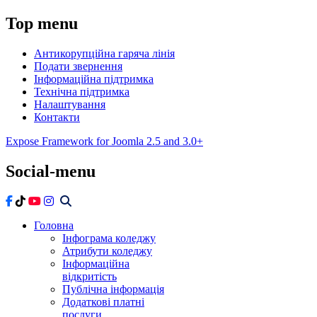
Top
menu
Антикорупційна гаряча лінія
Подати звернення
Інформаційна підтримка
Технічна підтримка
Налаштування
Контакти
Expose Framework for Joomla 2.5 and 3.0+
Social-menu
Головна
Інфограма коледжу
Атрибути коледжу
Інформаційна
відкритість
Публічна інформація
Додаткові платні
послуги