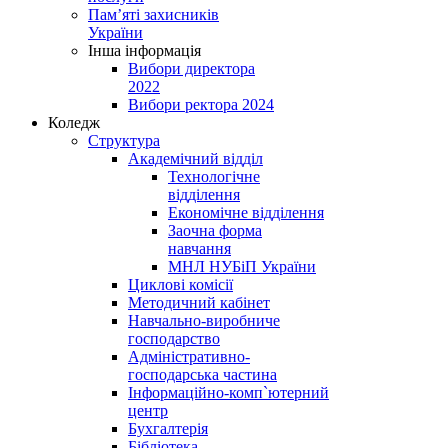
Пам’яті захисників
України
Інша інформація
Вибори директора
2022
Вибори ректора 2024
Коледж
Структура
Академічний відділ
Технологічне
відділення
Економічне відділення
Заочна форма
навчання
МНЛ НУБіП України
Циклові комісії
Методичний кабінет
Навчально-виробниче
господарство
Адміністративно-
господарська частина
Інформаційно-комп`ютерний
центр
Бухгалтерія
Бібліотека