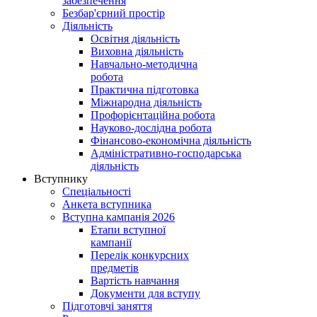
забезпечення
Безбар'єрний простір
Діяльність
Освітня діяльність
Виховна діяльність
Навчально-методична
робота
Практична підготовка
Міжнародна діяльність
Профорієнтаційна робота
Науково-дослідна робота
Фінансово-економічна діяльність
Адміністративно-господарська
діяльність
Вступнику
Спеціальності
Анкета вступника
Вступна кампанія 2026
Етапи вступної
кампанії
Перелік конкурсних
предметів
Вартість навчання
Документи для вступу
Підготовчі заняття