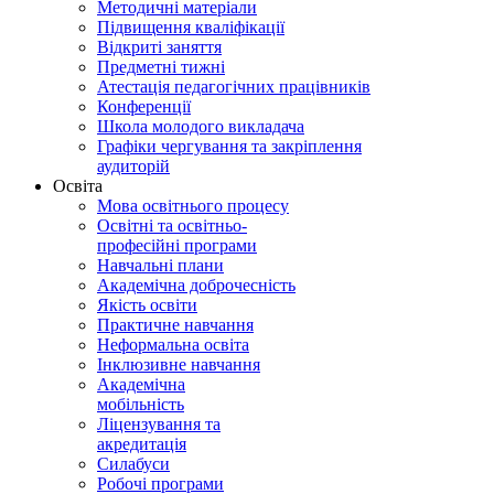
Методичні матеріали
Підвищення кваліфікації
Відкриті заняття
Предметні тижні
Атестація педагогічних працівників
Конференції
Школа молодого викладача
Графіки чергування та закріплення
аудиторій
Освіта
Мова освітнього процесу
Освітні та освітньо-
професійні програми
Навчальні плани
Академічна доброчесність
Якість освіти
Практичне навчання
Неформальна освіта
Інклюзивне навчання
Академічна
мобільність
Ліцензування та
акредитація
Силабуси
Робочі програми