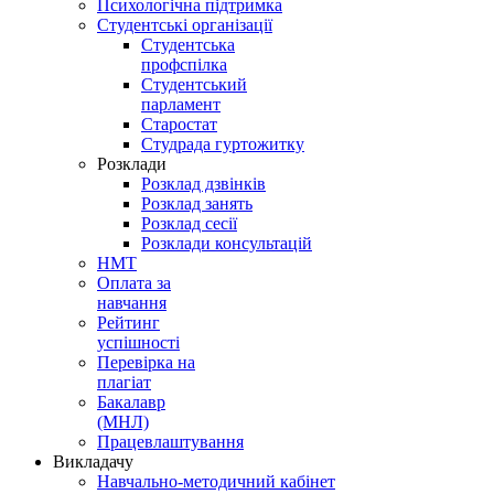
Психологічна підтримка
Студентські організації
Студентська
профспілка
Студентський
парламент
Старостат
Студрада гуртожитку
Розклади
Розклад дзвінків
Розклад занять
Розклад сесії
Розклади консультацій
НМТ
Оплата за
навчання
Рейтинг
успішності
Перевірка на
плагіат
Бакалавр
(МНЛ)
Працевлаштування
Викладачу
Навчально-методичний кабінет