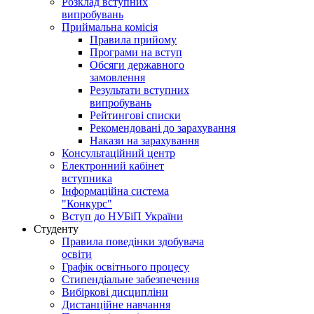
Розклад вступних
випробувань
Приймальна комісія
Правила прийому
Програми на вступ
Обсяги державного
замовлення
Результати вступних
випробувань
Рейтингові списки
Рекомендовані до зарахування
Накази на зарахування
Консультаційний центр
Електронний кабінет
вступника
Інформаційна система
"Конкурс"
Вступ до НУБіП України
Студенту
Правила поведінки здобувача
освіти
Графік освітнього процесу
Стипендіальне забезпечення
Вибіркові дисципліни
Дистанційне навчання